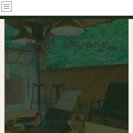
コ
ナ
ン
ビ
テ
ゲ
ン
ー
ツ
シ
へ
ョ
ス
ン
総合案内・お問い合わせ
キ
に
ッ
移
プ
動
まだ具体的に決まっていなくても大丈夫です
「こんな使い方できる？」
「自分に合う小屋ってどんな感じ？」
そこから少しずつイメージを
固めていく方も多くいます
まずはお気軽にご相談ください